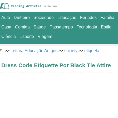
Auto
Dinheiro
Sociedade
Educação
Feriados
Família
Casa
Comida
Saúde
Passatempo
Tecnologia
Estilo
Ciência
Esporte
Viagem
* >>
Leitura Educação Artigos
>>
society
>>
etiqueta
Dress Code Etiquette Por Black Tie Attire