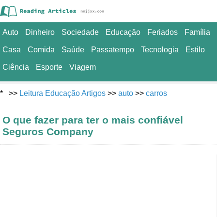
Auto
Dinheiro
Sociedade
Educação
Feriados
Família
Casa
Comida
Saúde
Passatempo
Tecnologia
Estilo
Ciência
Esporte
Viagem
* >>
Leitura Educação Artigos
>>
auto
>>
carros
O que fazer para ter o mais confiável
Seguros Company