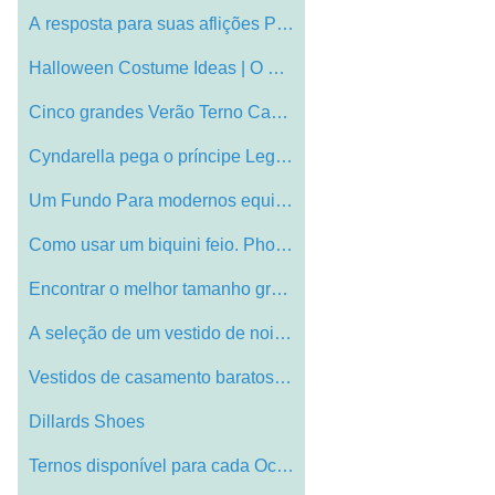
A resposta para suas aflições Pé: Sho…
Halloween Costume Ideas | O que usar e o…
Cinco grandes Verão Terno Capa Ups
Cyndarella pega o príncipe Legendary no…
Um Fundo Para modernos equitação Jodhp…
Como usar um biquini feio. Photos.
Encontrar o melhor tamanho grande Hats?
A seleção de um vestido de noiva ou ve…
Vestidos de casamento baratos podem ser …
Dillards Shoes
Ternos disponível para cada Occasion