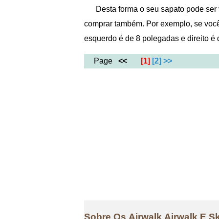
Desta forma o seu sapato pode ser
comprar também. Por exemplo, se voc
esquerdo é de 8 polegadas e direito é
Page
<<
[1]
[2]
>>
Sobre Os Airwalk Airwalk E S