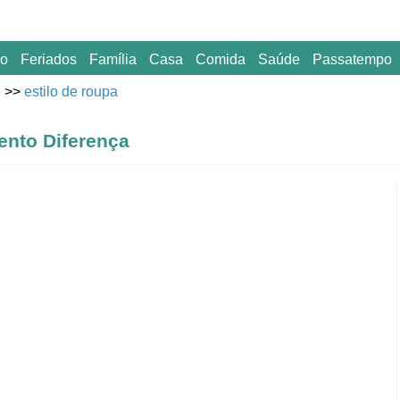
o
Feriados
Família
Casa
Comida
Saúde
Passatempo
e
>>
estilo de roupa
nto Diferença