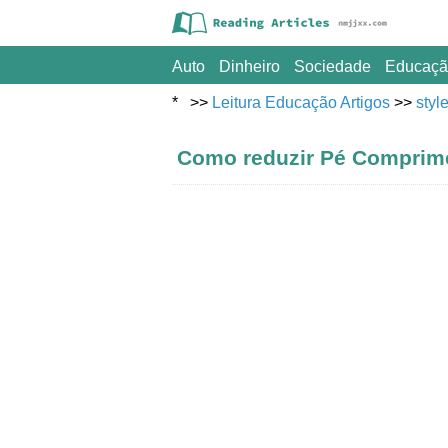
Auto
Dinheiro
Sociedade
Educaçã
Esporte
* >>
Leitura Educação Artigos
Viagem
>>
styl
Como reduzir Pé Comprime