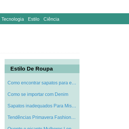
Tecnologia
Estilo
Ciência
Estilo De Roupa
Como encontrar sapatos para especialista…
Como se importar com Denim
Sapatos inadequados Para Mismatched Feet
Tendências Primavera Fashion For 2010
Quente e picante Mulheres Lenjerie