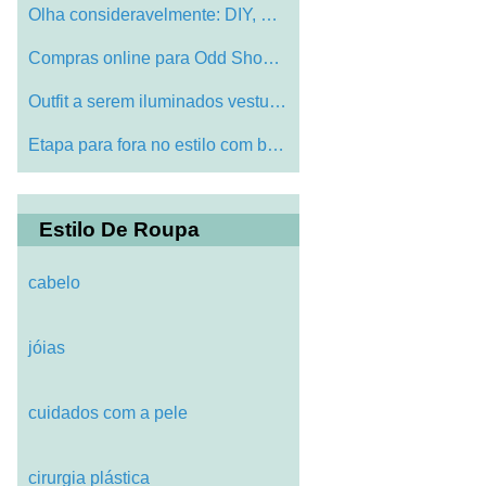
Olha consideravelmente: DIY, Upcycle e r…
Compras online para Odd Shoes Vs. Compra…
Outfit a serem iluminados vestuário des…
Etapa para fora no estilo com bolsas Guc…
Estilo De Roupa
cabelo
jóias
cuidados com a pele
cirurgia plástica