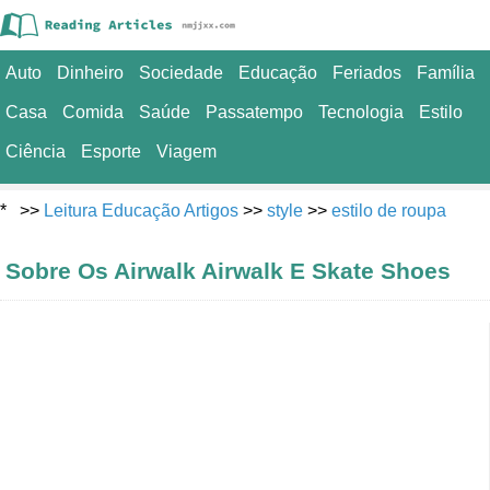
Auto
Dinheiro
Sociedade
Educação
Feriados
Família
Casa
Comida
Saúde
Passatempo
Tecnologia
Estilo
Ciência
Esporte
Viagem
* >>
Leitura Educação Artigos
>>
style
>>
estilo de roupa
Sobre Os Airwalk Airwalk E Skate Shoes