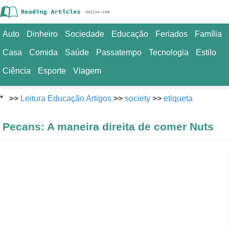
Auto
Dinheiro
Sociedade
Educação
Feriados
Família
Casa
Comida
Saúde
Passatempo
Tecnologia
Estilo
Ciência
Esporte
Viagem
* >>
Leitura Educação Artigos
>>
society
>>
etiqueta
Pecans: A maneira direita de comer Nuts