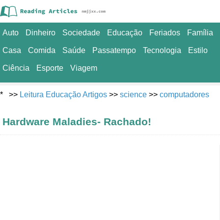
Auto
Dinheiro
Sociedade
Educação
Feriados
Família
Casa
Comida
Saúde
Passatempo
Tecnologia
Estilo
Ciência
Esporte
Viagem
* >>
Leitura Educação Artigos
>>
science
>>
computadores
Hardware Maladies- Rachado!