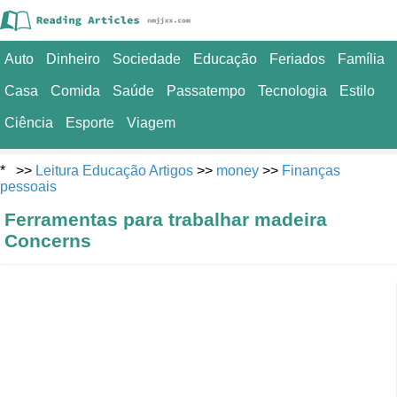
Auto
Dinheiro
Sociedade
Educação
Feriados
Família
Casa
Comida
Saúde
Passatempo
Tecnologia
Estilo
Ciência
Esporte
Viagem
* >>
Leitura Educação Artigos
>>
money
>>
Finanças
pessoais
Ferramentas para trabalhar madeira
Concerns