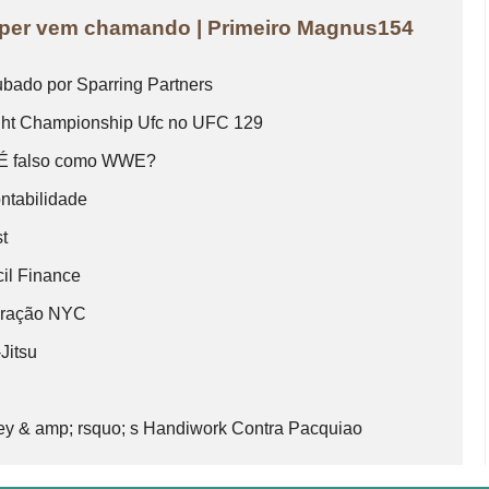
eaper vem chamando | Primeiro Magnus154
ubado por Sparring Partners
ght Championship Ufc no UFC 129
p É falso como WWE?
ontabilidade
t
cil Finance
turação NYC
Jitsu
ey & amp; rsquo; s Handiwork Contra Pacquiao