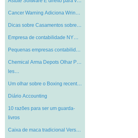
Astute Software É direito para você
Cancer Warning Adiciona Wrinkle Para Cel…
Dicas sobre Casamentos sobre um Budget
Empresa de contabilidade NYC: se livrar …
Pequenas empresas contabilidade software…
Chemical Arma Depots Olhar Para Arma-
les…
Um olhar sobre o Boxing recentes Upsets
Diário Accounting
10 razões para ser um guarda-
livros
Caixa de maca tradicional Versus Cat Gen…