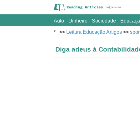
Auto
Dinheiro
Sociedade
Educaçã
Esporte
* >>
Leitura Educação Artigos
Viagem
>>
spor
Diga adeus à Contabilida