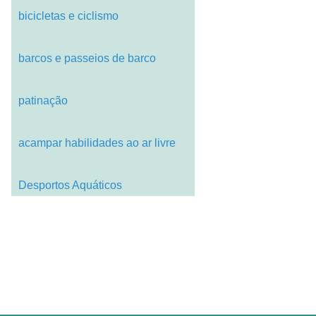
bicicletas e ciclismo
barcos e passeios de barco
patinação
acampar habilidades ao ar livre
Desportos Aquáticos