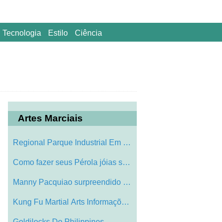
Tecnologia
Estilo
Ciência
Artes Marciais
Regional Parque Industrial Em Asia
Como fazer seus Pérola jóias séculos …
Manny Pacquiao surpreendido com sua popu…
Kung Fu Martial Arts Informações - O C…
Goldilocks Do Philippines