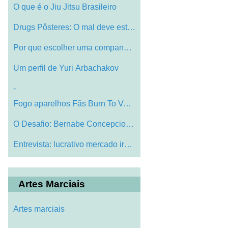
O que é o Jiu Jitsu Brasileiro
Drugs Pôsteres: O mal deve estar Stoppe…
Por que escolher uma companhia médica d…
Um perfil de Yuri Arbachakov
-
Fogo aparelhos Fãs Burn To Veja Muster…
O Desafio: Bernabe Concepcion Rarin & am…
Entrevista: lucrativo mercado iraquiano …
Artes Marciais
Artes marciais