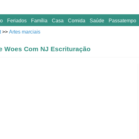
o
Feriados
Família
Casa
Comida
Saúde
Passatempo
t
>>
Artes marciais
de Woes Com NJ Escrituração