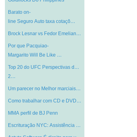
Barato on-
line Seguro Auto taxa cotaçõ…
Brock Lesnar vs Fedor Emelianenko
Por que Pacquiao-
Margarito Will Be Like …
Top 20 do UFC Perspectivas de 2009 (11-
2…
Um parecer no Melhor marciais Estilos As…
Como trabalhar com CD e DVD Replicators
MMA perfil de BJ Penn
Escrituração NYC: Assistência no dese…