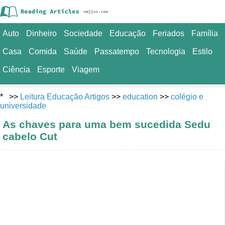
Auto
Dinheiro
Sociedade
Educação
Feriados
Família
Casa
Comida
Saúde
Passatempo
Tecnologia
Estilo
Ciência
Esporte
Viagem
* >>
Leitura Educação Artigos
>>
education
>>
colégio e
universidade
As chaves para uma bem sucedida Sedu
cabelo Cut